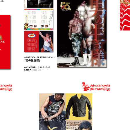
セッ
【送料無料・50%OFF】大仁田厚デビュー50
50
han
周年記念パンフレット「男の生き様」
¥1,100
邪道革ジャンレプリカ