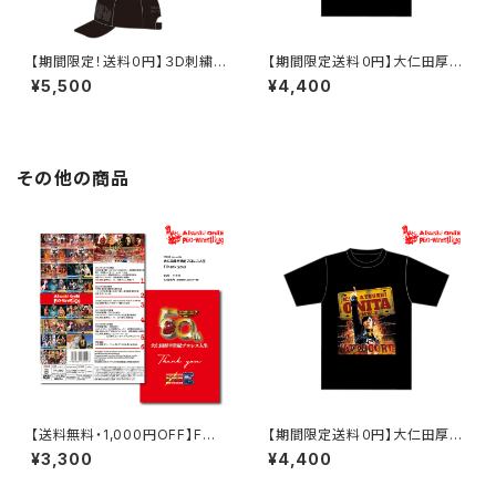
【期間限定！送料０円】３D刺繍
【期間限定送料０円】大仁田厚オ
電流爆破キャップ 黒×黒
フィシャルTシャツ2026 vol.1
¥5,500
¥4,400
その他の商品
【送料無料・1,000円OFF】FM
【期間限定送料０円】大仁田厚オ
WE presents 大仁田厚デビュ
フィシャルTシャツ2026 vol.1
¥3,300
¥4,400
ー50周年記念DVD「Thank yo
u」